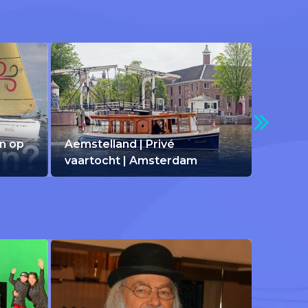
en op
Aemstelland | Privé
vaartocht | Amsterdam