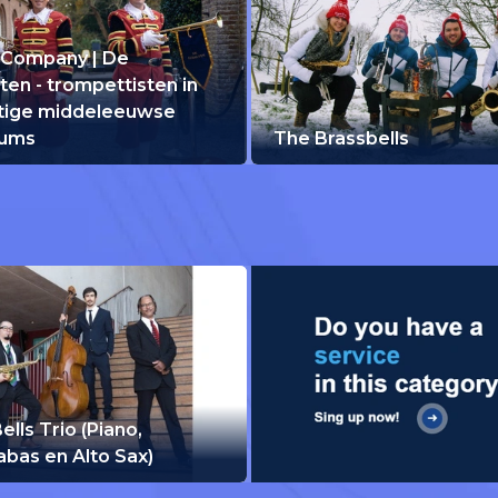
 Company | De
ten - trompettisten in
tige middeleeuwse
uums
The Brassbells
ells Trio (Piano,
abas en Alto Sax)