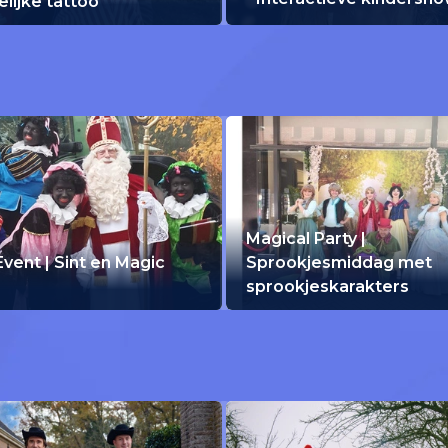
delijke tattoo
Magical Party |
vent | Sint en Magic
Sprookjesmiddag met
sprookjeskarakters