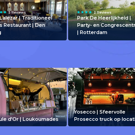
5 Reviews
2 Reviews
Lalezar | Traditioneel
Park De Heerlijkheid |
s Restaurant | Den
Party- en Congrescen
g
| Rotterdam
Yosecco | Sfeervolle
ule d'Or | Loukoumades
Prosecco truck op locat