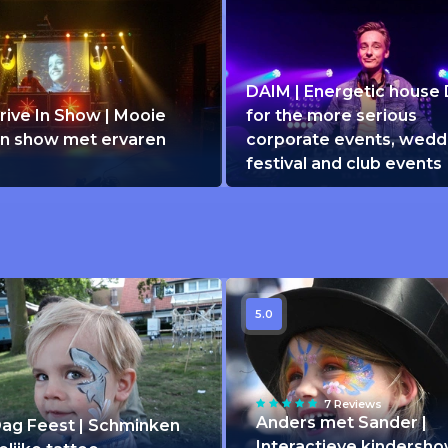
DAIM | Energetic house 
rive In Show | Mooie
for the more serious
 in show met ervaren
corporate events, wedd
festival and club events
5.0
7 Reviews
Anders met Sander |
Dag Feest | Schminken
Interactieve kindersh