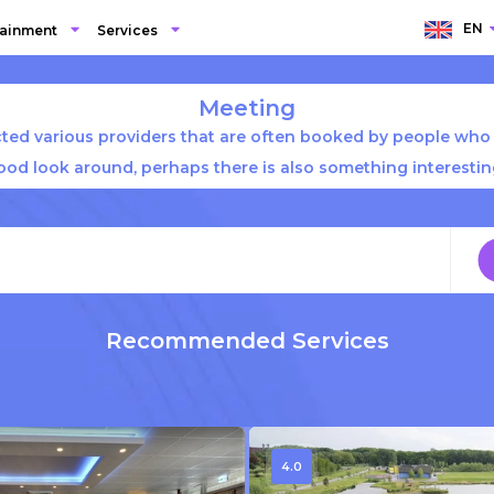
EN
tainment
Services
Meeting
ted various providers that are often booked by people who
ood look around, perhaps there is also something interesting
Recommended Services
4.0