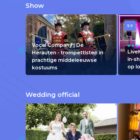
Show
5.0
Vocal Company | De
Live
Herauten - trompettisten in
in-s
prachtige middeleeuwse
op l
kostuums
Wedding official