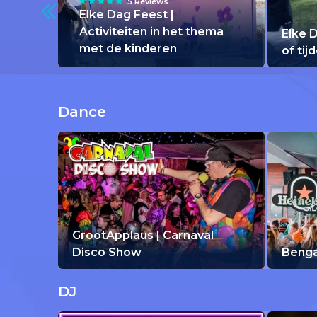
5 Reviews
Elke Dag Feest |
Activiteiten in het thema
Elke 
met de kinderen
of tij
Dance
GrootApplaus | Carnaval
Disco Show
Benga
DJ