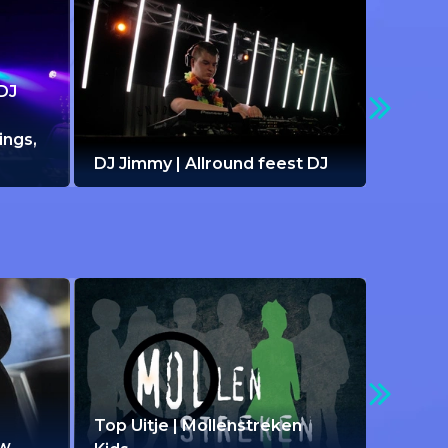
DJ
ings,
DJ Jimmy | Allround feest DJ
Top Uitje | Mollenstreken
ow