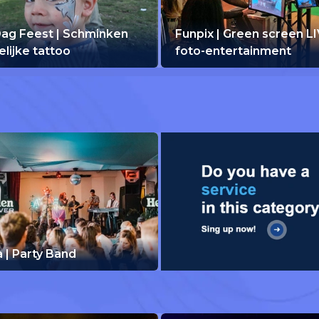
Dag Feest | Schminken
Funpix | Green screen L
delijke tattoo
foto-entertainment
 | Party Band