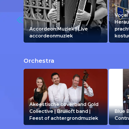
Vocal
Herau
Accordeon Muziek | Live
prach
accordeonmuziek
kost
Orchestra
Akoestische coverband Gold
Collective | Bruiloft band |
Blue B
Feest of achtergrondmuziek
Contr