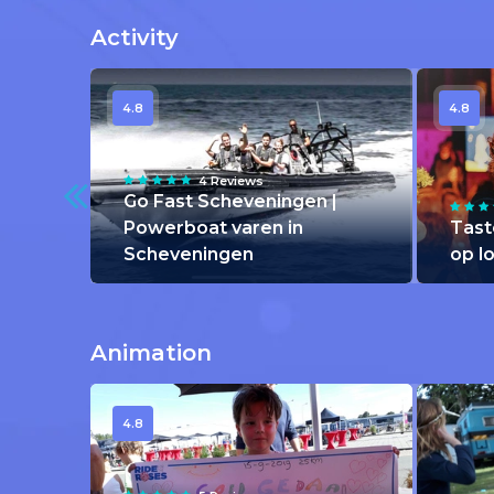
Activity
4.8
4.8
4 Reviews
Go Fast Scheveningen |
Powerboat varen in
Tast
Scheveningen
op l
Animation
4.8