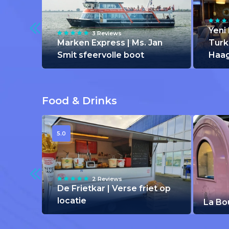
Yeni 
3 Reviews
Marken Express | Ms. Jan
Turk
Smit sfeervolle boot
Haa
Food & Drinks
5.0
2 Reviews
De Frietkar | Verse friet op
locatie
La Bo