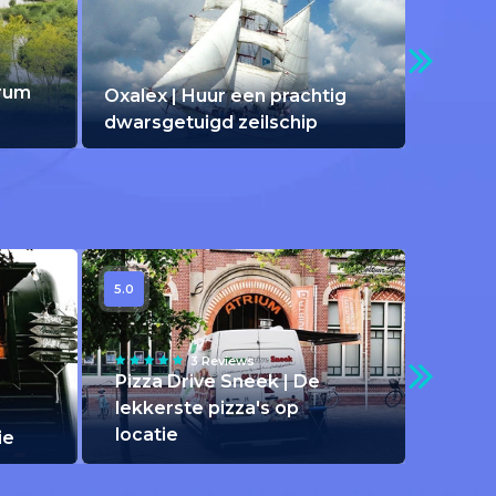
trum
Oxalex | Huur een prachtig
dwarsgetuigd zeilschip
5.0
3 Reviews
Pizza Drive Sneek | De
lekkerste pizza's op
locatie
ie