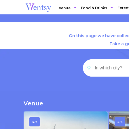
Venue
Food & Drinks
Enter
On this page we have collec
Take a g
Venue
4.7
4.6