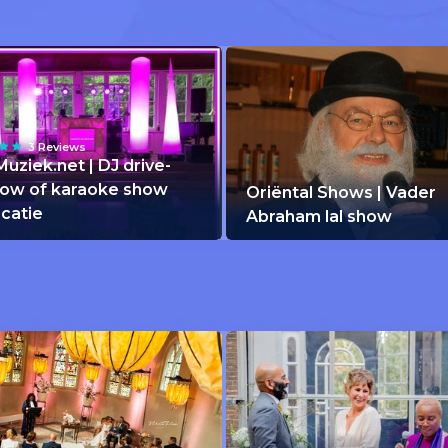
3 Reviews
Muziek.net | DJ drive-
how of karaoke show
Oriëntal Shows | Vader
ocatie
Abraham lal show