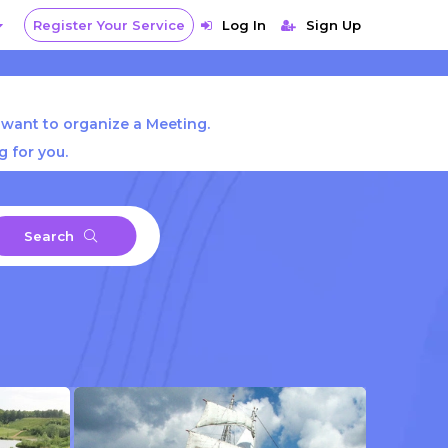
Register Your Service
Log In
Sign Up
 want to organize a Meeting.
 for you.
Search