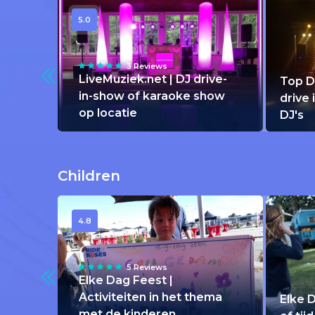
5.0
3 Reviews
LiveMuziek.net | DJ drive-
Top D
in-show of karaoke show
drive
op locatie
DJ's
Children
4.8
5 Reviews
Elke Dag Feest |
Activiteiten in het thema
Elke 
met de kinderen