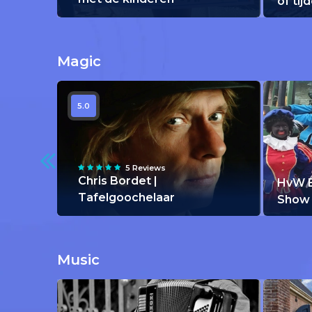
of tij
Magic
5.0
5 Reviews
Chris Bordet |
HvW E
Tafelgoochelaar
Show
Music