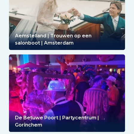
Aemstelland | Trouwen op een
salonboot | Amsterdam
De Betuwe Poort | Partycentrum |
Gorinchem