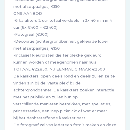
met afzetpaaltjes) €150
ONS AANBOD
-6 karakters 2 uur totaal verdeeld in 3x 40 min in 4
uur (6x €400 = €2400)
-Fotograaf (€300)
-Decoratie (achtergrondbanner, gekleurde loper
met afzetpaaltjes) €150
-Inclusief kleurplaten die ter plekke gekleurd
kunnen worden of meegenomen naar huis
TOTAAL €22850, NU EENMALIG MAAR €2500
De karakters lopen deels rond en deels zullen ze te
vinden zijn bij de ‘vaste plek’ bij de
achtergrondbanner. De karakters zoeken interactie
met het publiek en zullen hun op
verschillende manieren betrekken, met spelletjes,
prinsessenles, een 'nep picknick' of wat er maar
bij het desbtereffende karakter past.
De fotograaf zal van iedereen foto’s maken en deze