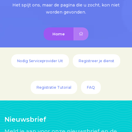
Het spijt ons, maar de pagina die u zocht, kon niet
worden gevonden.
Home
Nodig Serviceprovider Uit
Registreer je dienst
Registratie Tutorial
FAQ
Nieuwsbrief
Meld je aan voor onze nieuwsbrief en de