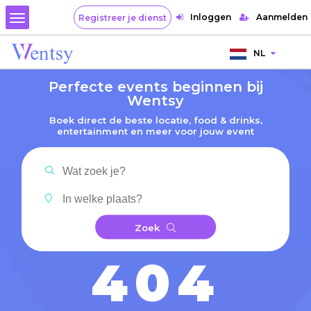
Inloggen
Aanmelden
Registreer je dienst
NL
Perfecte events beginnen bij
Wentsy
Boek direct de beste locatie, food & drinks,
entertainment en meer voor jouw event
Zoek
404