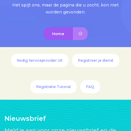
Het spijt ons, maar de pagina die u zocht, kon niet
worden gevonden.
Home
Nodig Serviceprovider Uit
Registreer je dienst
Registratie Tutorial
FAQ
Nieuwsbrief
Meld je aan voor onze nieuwsbrief en de