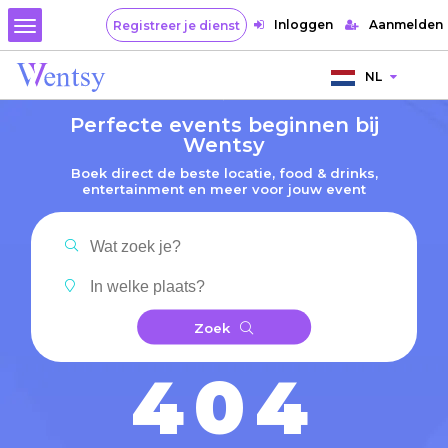
Inloggen
Aanmelden
Registreer je dienst
NL
Perfecte events beginnen bij
Wentsy
Boek direct de beste locatie, food & drinks,
entertainment en meer voor jouw event
Zoek
404