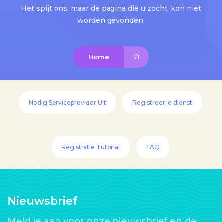
Het spijt ons, maar de pagina die u zocht, kon niet
worden gevonden.
Home
Nodig Serviceprovider Uit
Registreer je dienst
Registratie Tutorial
FAQ
Nieuwsbrief
Meld je aan voor onze nieuwsbrief en de