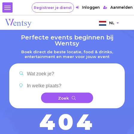
Inloggen
Aanmelden
Registreer je dienst
NL
Perfecte events beginnen bij
Wentsy
Boek direct de beste locatie, food & drinks,
entertainment en meer voor jouw event
Zoek
404