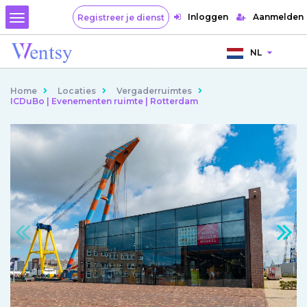
Inloggen
Aanmelden
Registreer je dienst
NL
Home
Locaties
Vergaderruimtes
ICDuBo | Evenementen ruimte | Rotterdam