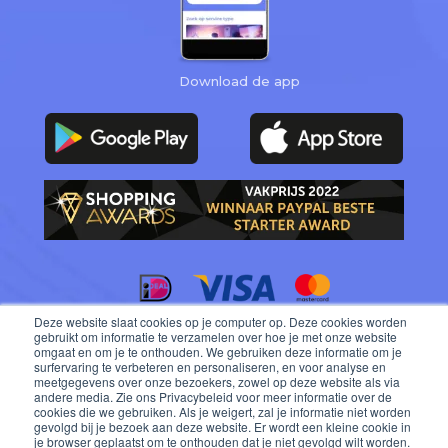
Download de app
Deze website slaat cookies op je computer op. Deze cookies worden
blog.wentsy.com
gebruikt om informatie te verzamelen over hoe je met onze website
omgaat en om je te onthouden. We gebruiken deze informatie om je
surfervaring te verbeteren en personaliseren, en voor analyse en
meetgegevens over onze bezoekers, zowel op deze website als via
andere media. Zie ons Privacybeleid voor meer informatie over de
cookies die we gebruiken. Als je weigert, zal je informatie niet worden
gevolgd bij je bezoek aan deze website. Er wordt een kleine cookie in
je browser geplaatst om te onthouden dat je niet gevolgd wilt worden.