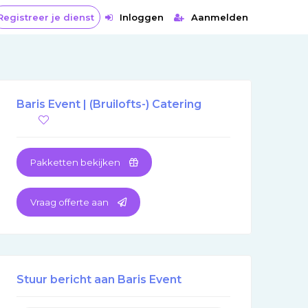
egistreer je dienst
Inloggen
Aanmelden
Baris Event | (Bruilofts-) Catering
Pakketten bekijken
Vraag offerte aan
Stuur bericht aan Baris Event