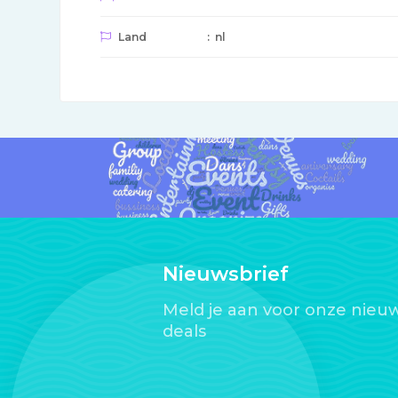
Land
: nl
Nieuwsbrief
Meld je aan voor onze nieuw
deals