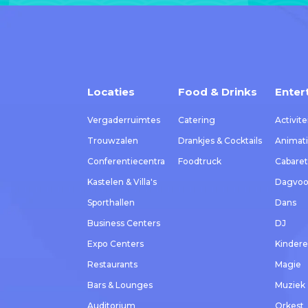
Locaties
Food & Drinks
Enter
Vergaderruimtes
Catering
Activite
Trouwzalen
Drankjes & Cocktails
Animat
Conferentiecentra
Foodtruck
Cabaret
Kastelen & Villa's
Dagvoor
Sporthallen
Dans
Business Centers
DJ
Expo Centers
Kinder
Restaurants
Magie
Bars & Lounges
Muziek
Auditorium
Orkest