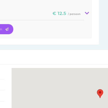
€ 12.5
/ persoon
en