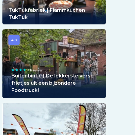
TukTukfabriek | Flammkuchen
TukTuk
4.0
1 Review
Buitenbintje | De lekkerste verse
frietjes uit een bijzondere
Foodtruck!