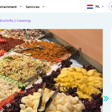
R
NL
ertainment
Services
(Bruilofts-) Catering