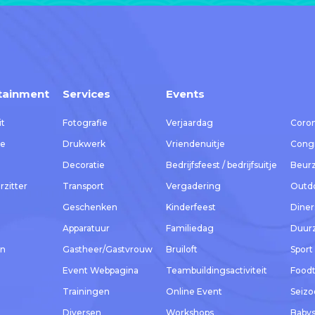
tainment
Services
Events
it
Fotografie
Verjaardag
Coron
ie
Drukwerk
Vriendenuitje
Congr
Decoratie
Bedrijfsfeest / bedrijfsuitje
Beur
zitter
Transport
Vergadering
Outdo
Geschenken
Kinderfeest
Dine
Apparatuur
Familiedag
Duurz
en
Gastheer/Gastvrouw
Bruiloft
Sport
Event Webpagina
Teambuildingsactiviteit
Foodt
Trainingen
Online Event
Seiz
Diversen
Workshops
Baby