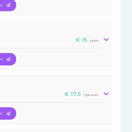
en
€ 15
vaste
en
€ 17.5
/ persoon
en