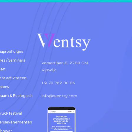
aproof uitjes
es / Seminars
Veraartlaan 8, 2288 GM
zen
Rijswijk
or activiteiten
+31 70 762 00 85
rshow
aam & Ecologisch
info@wentsy.com
ruck festival
oensevenementen
shower