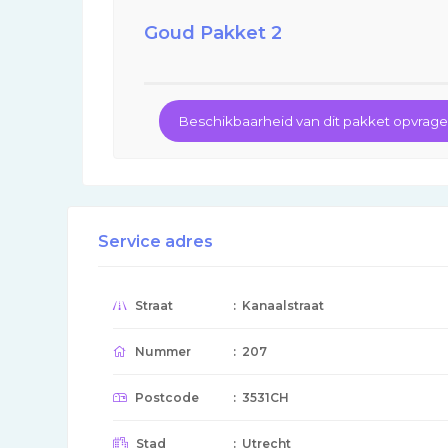
Goud Pakket 2
Beschikbaarheid van dit pakket opvrag
Service adres
Straat
: Kanaalstraat
Nummer
: 207
Postcode
: 3531CH
Stad
: Utrecht