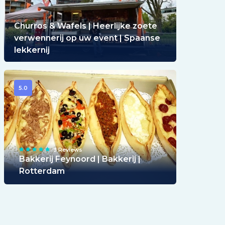
Churros & Wafels | Heerlijke zoete
verwennerij op uw event | Spaanse
lekkernij
5.0
3 Reviews
Bakkerij Feynoord | Bakkerij |
Rotterdam