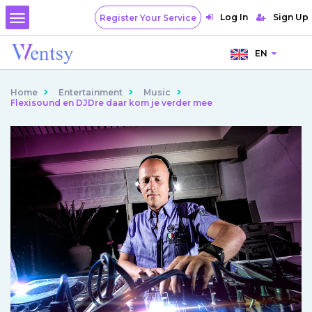
Log In
Sign Up
Register Your Service
EN
Home
Entertainment
Music
Flexisound en DJDre daar kom je verder mee