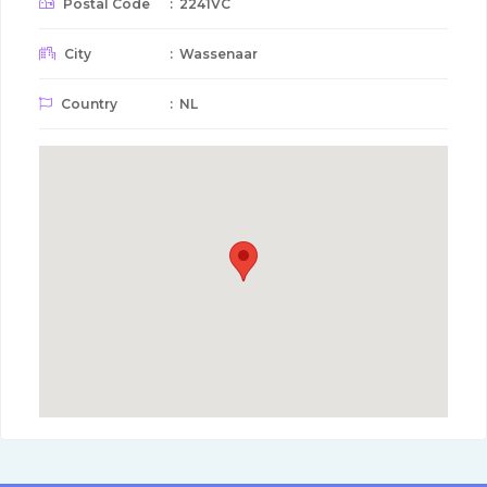
Postal Code
: 2241VC
City
: Wassenaar
Country
: NL