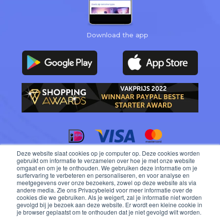
Download the app
Deze website slaat cookies op je computer op. Deze cookies worden
blog.wentsy.com
gebruikt om informatie te verzamelen over hoe je met onze website
omgaat en om je te onthouden. We gebruiken deze informatie om je
surfervaring te verbeteren en personaliseren, en voor analyse en
meetgegevens over onze bezoekers, zowel op deze website als via
andere media. Zie ons Privacybeleid voor meer informatie over de
cookies die we gebruiken. Als je weigert, zal je informatie niet worden
gevolgd bij je bezoek aan deze website. Er wordt een kleine cookie in
je browser geplaatst om te onthouden dat je niet gevolgd wilt worden.
About Wentsy.com
Blog
Privacy notice