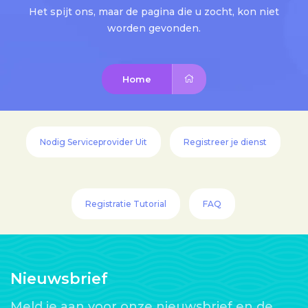
Het spijt ons, maar de pagina die u zocht, kon niet
worden gevonden.
Home
Nodig Serviceprovider Uit
Registreer je dienst
Registratie Tutorial
FAQ
Nieuwsbrief
Meld je aan voor onze nieuwsbrief en de