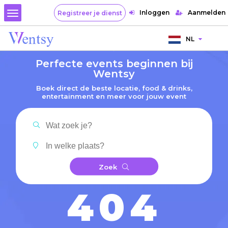
Inloggen
Aanmelden
Registreer je dienst
NL
Perfecte events beginnen bij
Wentsy
Boek direct de beste locatie, food & drinks,
entertainment en meer voor jouw event
Zoek
404